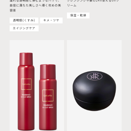
溢れる透明感と弾むようなハリで、
クレンジング不要の24h使えるUVク
自信に満ちた美しさへ導く攻めの美
リーム
容液
保湿・乾燥
透明感(くすみ)
キメ・ツヤ
エイジングケア