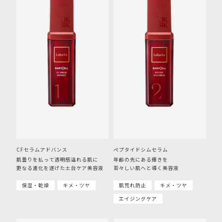
CFセラムアドバンス
ぺプタイドシムセラム
肌曇りを払って透明感溢れる肌に
年齢の先にある輝きを
更なる進化を遂げた土台ケア美容液
若々しい肌へと導く美容液
保湿・乾燥
キメ・ツヤ
肌荒れ防止
キメ・ツヤ
エイジングケア