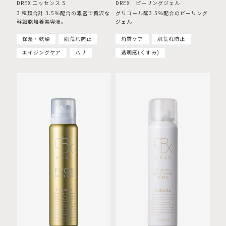
DREX エッセンス S
DREX ピーリングジェル
3 種類合計 3.5％配合の濃密で贅沢な
グリコール酸3.5％配合のピーリング
幹細胞培養美容液。
ジェル
保湿・乾燥
肌荒れ防止
角質ケア
肌荒れ防止
エイジングケア
ハリ
透明感(くすみ)