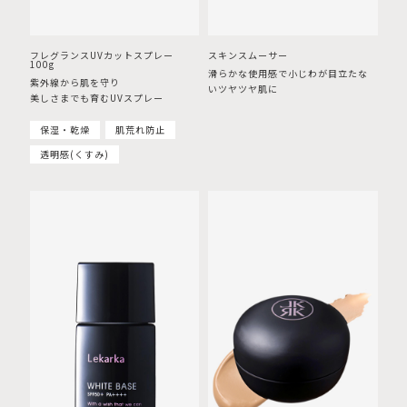
フレグランスUVカットスプレー
スキンスムーサー
100g
滑らかな使用感で小じわが目立たな
紫外線から肌を守り
いツヤツヤ肌に
美しさまでも育むUVスプレー
保湿・乾燥
肌荒れ防止
透明感(くすみ)