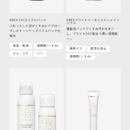
DREX FVC5バブルパック
DREXブライトリーモイストシャイン
バブル
ふわっとした泡がくすみにアプロー
濃密泡パックでくすみ汚れをオフ
チしたトーンアップバブルパック化
し、ブライトEGF配合で潤い透明肌
粧水
へ 。
保湿・乾燥
透明感(くすみ)
角質ケア
肌荒れ防止
キメ・ツヤ
ハリ
透明感(くすみ)