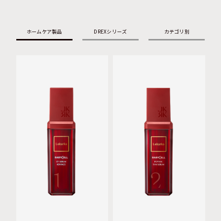
ホームケア製品
DREXシリーズ
カテゴリ別