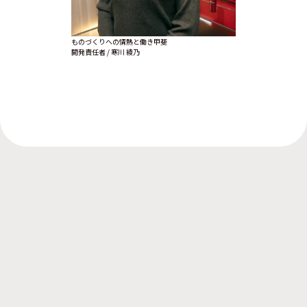
ものづくりへの情熱と働き甲斐
自分自身もさらに輝け
開発責任者 / 寒川 綾乃
代理店事業部クリニック営
採用ページへ
一覧
2026.06.29
へ
WEBサイトをリニューアルしまし
た。