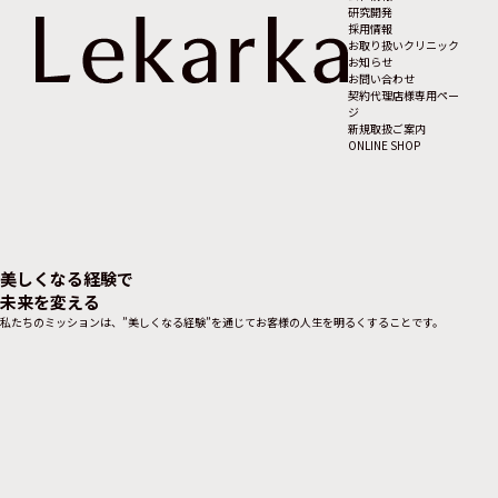
研究開発
採用情報
お取り扱いクリニック
お知らせ
お問い合わせ
契約代理店様専用ペー
ジ
新規取扱ご案内
ONLINE SHOP
美
し
く
な
る
経
験
で
未
来
を
変
え
る
私たちのミッションは、”美しくなる経験”を通じて
お客様の人生を明るくすることです。