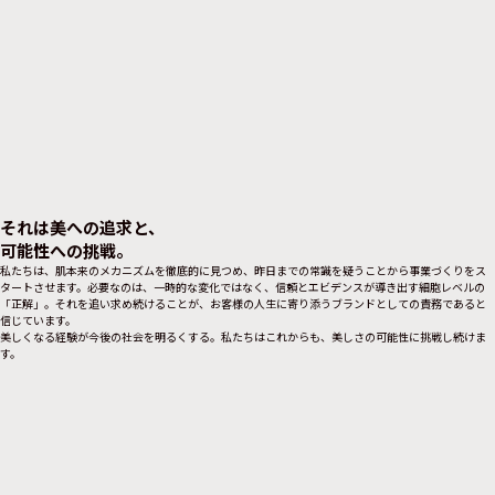
そ
れ
は
美
へ
の
追
求
と
、
可
能
性
へ
の
挑
戦
。
私たちは、肌本来のメカニズムを徹底的に見つめ、
昨日までの常識を疑うことから事業づくりをス
タートさせます。
必要なのは、一時的な変化ではなく、信頼とエビデンスが導き出す
細胞レベルの
「正解」。それを追い求め続けることが、
お客様の人生に寄り添うブランドとしての責務であると
信じています。
美しくなる経験が今後の社会を明るくする。
私たちはこれからも、美しさの可能性に挑戦し続けま
す。