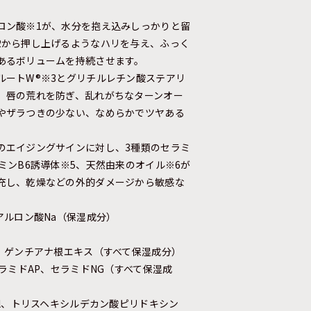
。
ロン酸※1が、水分を抱え込みしっかりと留
2から押し上げるようなハリを与え、ふっく
あるボリュームを持続させます。
ルートW®※3とグリチルレチン酸ステアリ
、唇の荒れを防ぎ、乱れがちなターンオー
やザラつきの少ない、なめらかでツヤある
のエイジングサインに対し、3種類のセラミ
ミンB6誘導体※5、天然由来のオイル※6が
充し、乾燥などの外的ダメージから敏感な
アルロン酸Na（保湿成分）
ス、ゲンチアナ根エキス（すべて保湿成分）
セラミドAP、セラミドNG（すべて保湿成
Cl、トリスヘキシルデカン酸ピリドキシン