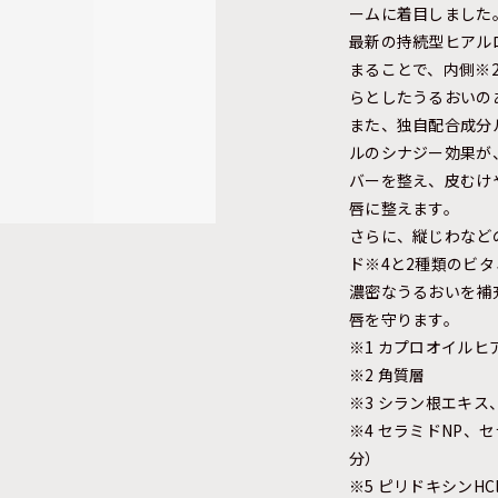
ームに着目しました
最新の持続型ヒアル
まることで、内側※
らとしたうるおいの
また、独自配合成分
ルのシナジー効果が
バーを整え、皮むけ
唇に整えます。
さらに、縦じわなど
ド※4と2種類のビタ
濃密なうるおいを補
唇を守ります。
※1 カプロオイルヒ
※2 角質層
※3 シラン根エキ
※4 セラミドNP、
分）
※5 ピリドキシンH