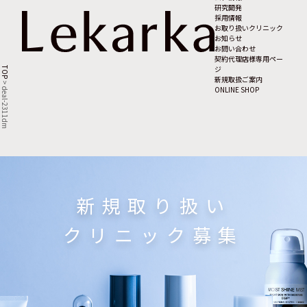
研究開発
採用情報
お取り扱いクリニック
お知らせ
お問い合わせ
契約代理店様専用ペー
ジ
TOP
新規取扱ご案内
>
ONLINE SHOP
deal-2311dm
新規取り扱い
クリニック募集