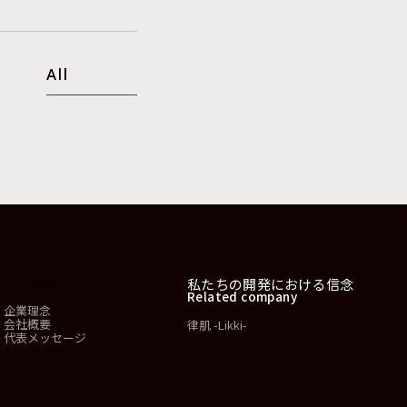
All
会社情報
私たちの開発における信念
Related company
企業理念
会社概要
律肌 -Likki-
代表メッセージ