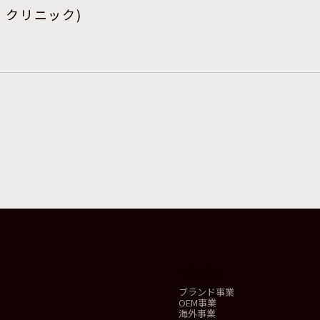
(セナ クリニック)
事業概要
ブランド事業
OEM事業
海外事業