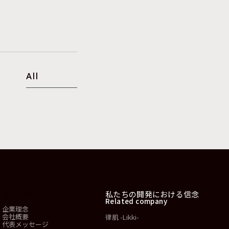
All
会社情報
私たちの開発における信念
Related company
企業理念
会社概要
律肌 -Likki-
代表メッセージ