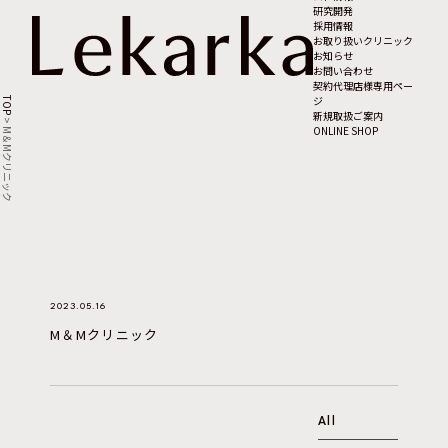
研究開発
採用情報
お取り扱いクリニック
お知らせ
お問い合わせ
契約代理店様専用ペー
ジ
TOP
新規取扱ご案内
>
ONLINE SHOP
M＆Mクリニック
2023.05.16
M＆Mクリニック
All