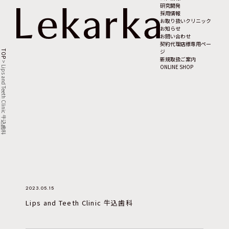
研究開発
採用情報
お取り扱いクリニック
お知らせ
お問い合わせ
契約代理店様専用ペー
ジ
TOP
新規取扱ご案内
>
ONLINE SHOP
Lips and Teeth Clinic 牛込歯科
2023.05.15
Lips and Teeth Clinic 牛込歯科