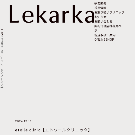
研究開発
採用情報
お取り扱いクリニック
お知らせ
お問い合わせ
契約代理店様専用ペー
ジ
TOP
新規取扱ご案内
>
ONLINE SHOP
etoile clinic【エトワールクリニック】
2024.12.13
etoile clinic【エトワールクリニック】