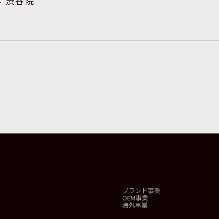
科 渋谷院
事業概要
ブランド事業
OEM事業
海外事業