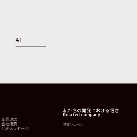
All
会社情報
私たちの開発における信念
Related company
企業理念
会社概要
律肌 -Likki-
代表メッセージ