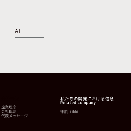
All
会社情報
私たちの開発における信念
Related company
企業理念
会社概要
律肌 -Likki-
代表メッセージ