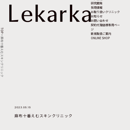
研究開発
採用情報
お取り扱いクリニック
お知らせ
お問い合わせ
契約代理店様専用ペー
ジ
TOP
新規取扱ご案内
>
ONLINE SHOP
麻布十番えむスキンクリニック
2023.05.15
麻布十番えむスキンクリニック