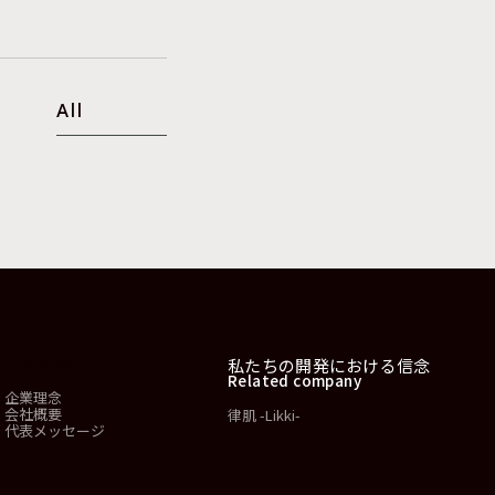
All
会社情報
私たちの開発における信念
Related company
企業理念
会社概要
律肌 -Likki-
代表メッセージ