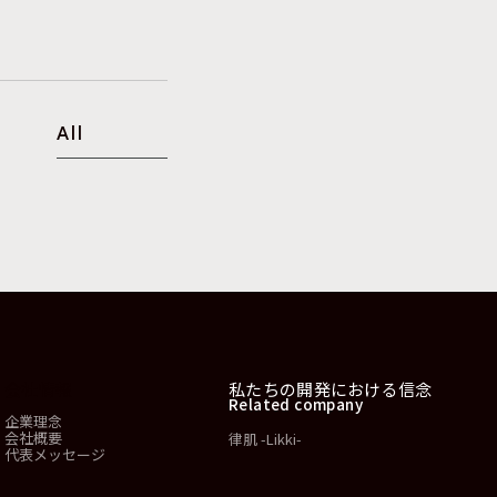
All
会社情報
私たちの開発における信念
Related company
企業理念
会社概要
律肌 -Likki-
代表メッセージ