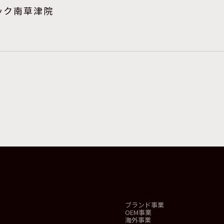
ック南草津院
事業概要
ブランド事業
OEM事業
海外事業