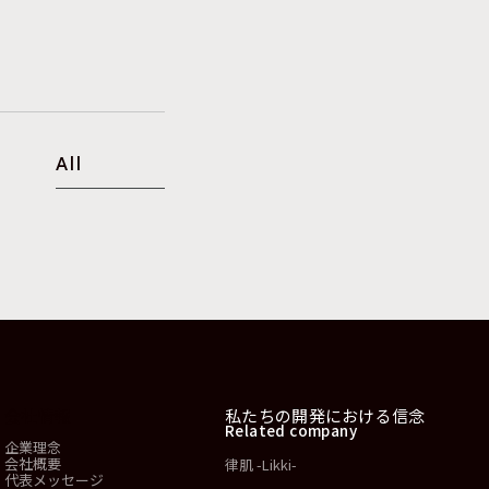
All
会社情報
私たちの開発における信念
Related company
企業理念
会社概要
律肌 -Likki-
代表メッセージ