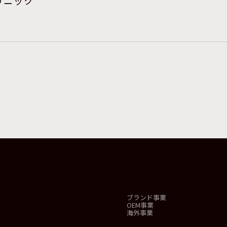
リニック
事業概要
ブランド事業
OEM事業
海外事業