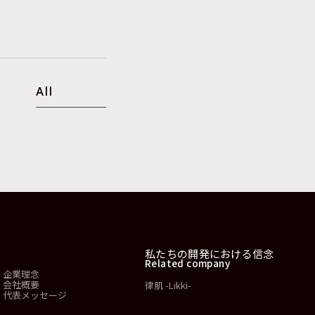
All
会社情報
私たちの開発における信念
Related company
企業理念
会社概要
律肌 -Likki-
代表メッセージ