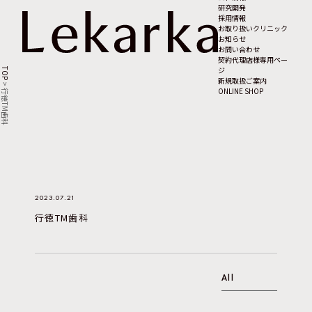
研究開発
採用情報
お取り扱いクリニック
お知らせ
お問い合わせ
契約代理店様専用ペー
ジ
TOP
新規取扱ご案内
>
ONLINE SHOP
行徳TM歯科
2023.07.21
行徳TM歯科
All