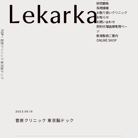
研究開発
採用情報
お取り扱いクリニック
お知らせ
お問い合わせ
契約代理店様専用ペー
ジ
TOP
新規取扱ご案内
>
ONLINE SHOP
菅原クリニック 東京脳ドック
2023.05.15
菅原クリニック 東京脳ドック