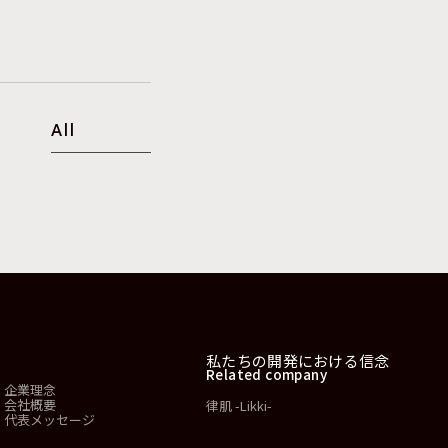
All
会社情報
私たちの開発における信念
Related company
企業理念
会社概要
律肌 -Likki-
代表メッセージ