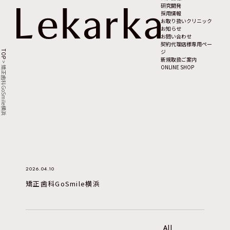
研究開発
採用情報
お取り扱いクリニック
お知らせ
お問い合わせ
契約代理店様専用ペー
ジ
TOP
新規取扱ご案内
>
ONLINE SHOP
矯正歯科GoSmile横浜
2026.04.10
矯正歯科GoSmile横浜
All