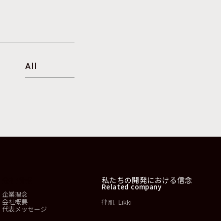
All
会社情報
私たちの開発における信念
Related company
企業理念
会社概要
律肌 -Likki-
代表メッセージ