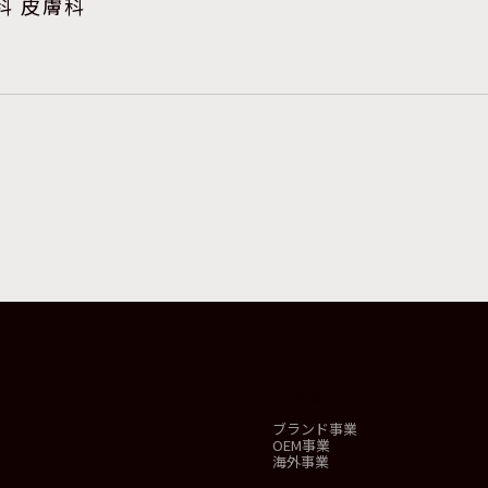
科 皮膚科
事業概要
ブランド事業
OEM事業
海外事業