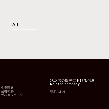
All
会社情報
私たちの開発における信念
Related company
企業理念
会社概要
律肌 -Likki-
代表メッセージ