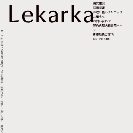
研究開発
採用情報
お取り扱いクリニック
お知らせ
お問い合わせ
契約代理店様専用ペー
ジ
TOP
新規取扱ご案内
>
ONLINE SHOP
心斎橋 charis beauty clinic 皮膚科・形成外科・内科・漢方内科・睡眠外来