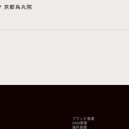
 京都烏丸院
事業概要
ブランド事業
OEM事業
海外事業