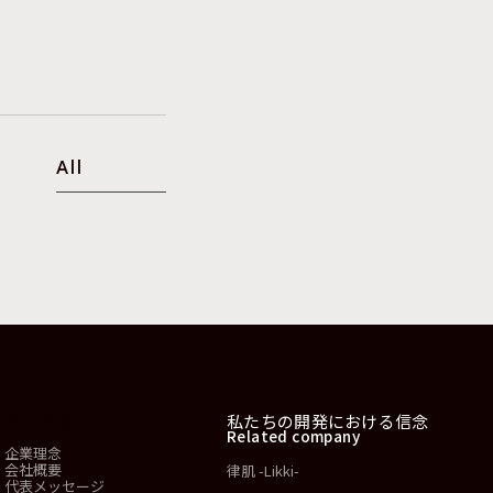
All
会社情報
私たちの開発における信念
Related company
企業理念
会社概要
律肌 -Likki-
代表メッセージ