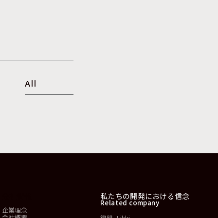
All
会社情報
私たちの開発における信念
Related company
企業理念
会社概要
律肌 -Likki-