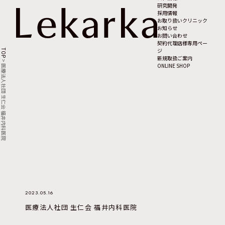
研究開発
採用情報
お取り扱いクリニック
お知らせ
お問い合わせ
契約代理店様専用ペー
ジ
TOP
新規取扱ご案内
>
ONLINE SHOP
医療法人社団 生仁会 福井内科医院
2023.05.16
医療法人社団 生仁会 福井内科医院