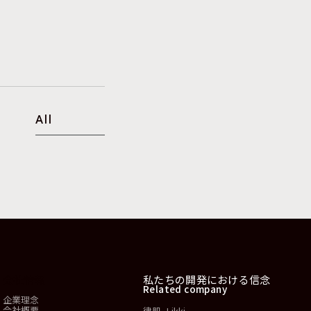
All
会社情報
私たちの開発における信念
Related company
企業理念
会社概要
律肌 -Likki-