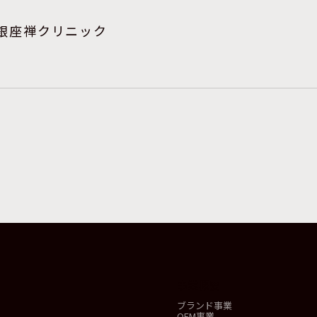
 銀座禅クリニック
事業概要
ブランド事業
OEM事業