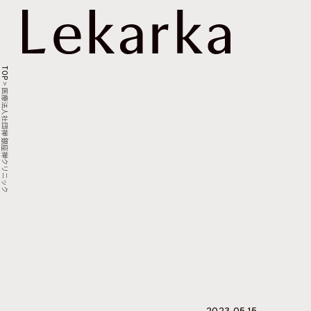
TOP
>
医療法人社団禅 銀座禅クリニック