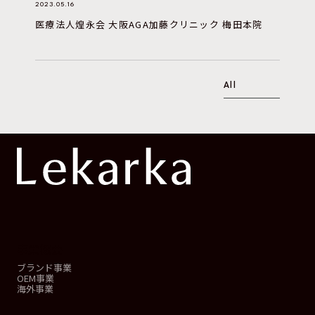
2023.05.16
医療法人煌永会 大阪AGA加藤クリニック 梅田本院
All
事業概要
ブランド事業
OEM事業
海外事業