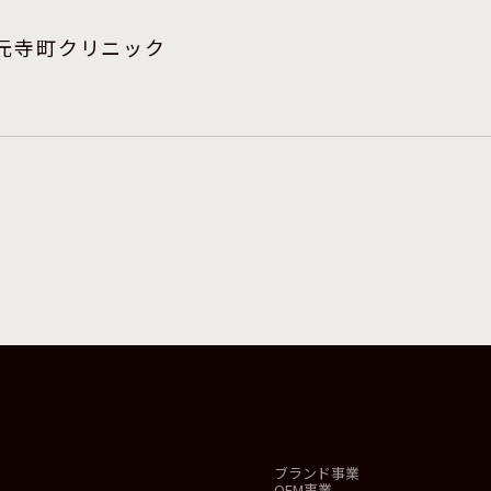
 元寺町クリニック
事業概要
ブランド事業
OEM事業