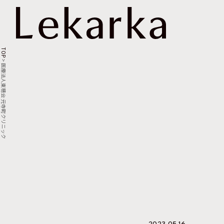
TOP
>
医療法人東穂会 元寺町クリニック