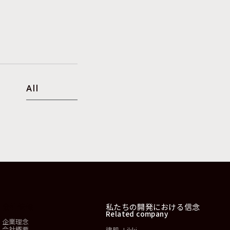
All
会社情報
私たちの開発における信念
Related company
企業理念
会社概要
律肌 -Likki-