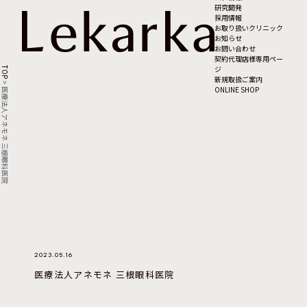
研究開発
採用情報
お取り扱いクリニック
お知らせ
お問い合わせ
契約代理店様専用ペー
ジ
TOP
新規取扱ご案内
>
ONLINE SHOP
医療法人アネモネ 三根眼科医院
2023.05.16
医療法人アネモネ 三根眼科医院