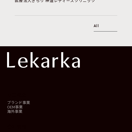
医療法人きらり 神道レディースクリニック
All
事業概要
ブランド事業
OEM事業
海外事業
会社情報