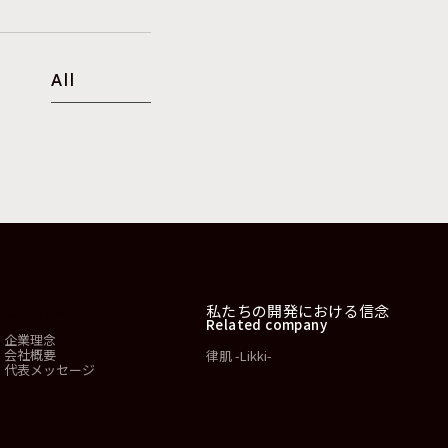
All
会社情報
私たちの開発における信念
Related company
企業理念
会社概要
律肌 -Likki-
代表メッセージ