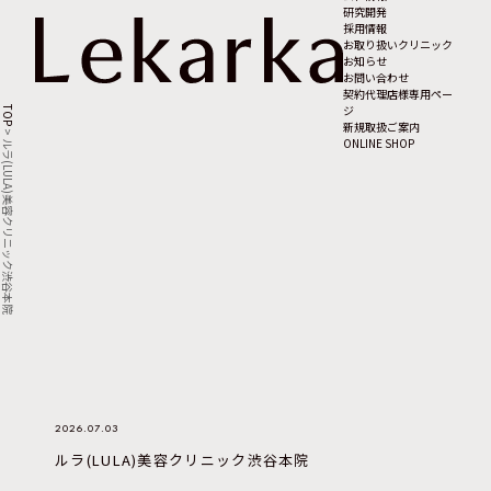
研究開発
採用情報
お取り扱いクリニック
お知らせ
お問い合わせ
契約代理店様専用ペー
ジ
TOP
新規取扱ご案内
>
ONLINE SHOP
ルラ(LULA)美容クリニック渋谷本院
2026.07.03
ルラ(LULA)美容クリニック渋谷本院