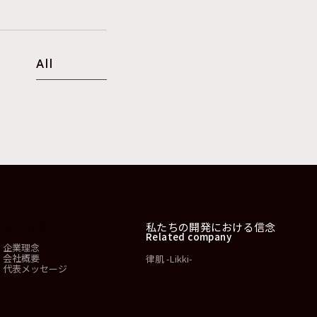
All
会社情報
私たちの開発における信念
Related company
企業理念
会社概要
律肌 -Likki-
代表メッセージ