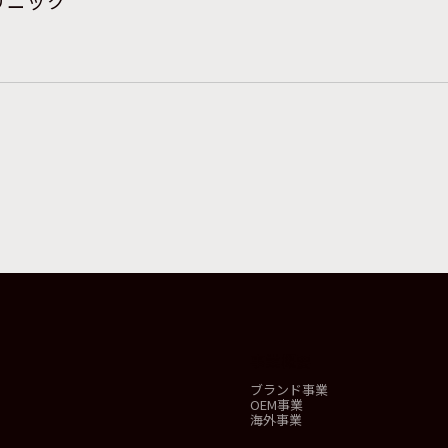
リニック
事業概要
ブランド事業
OEM事業
海外事業