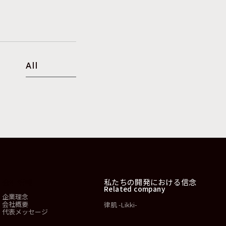
All
会社情報
私たちの開発における信念
Related company
企業理念
会社概要
律肌 -Likki-
代表メッセージ