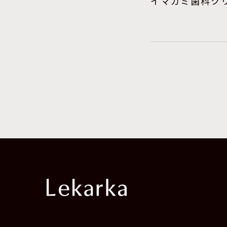
イマガミ歯科ク