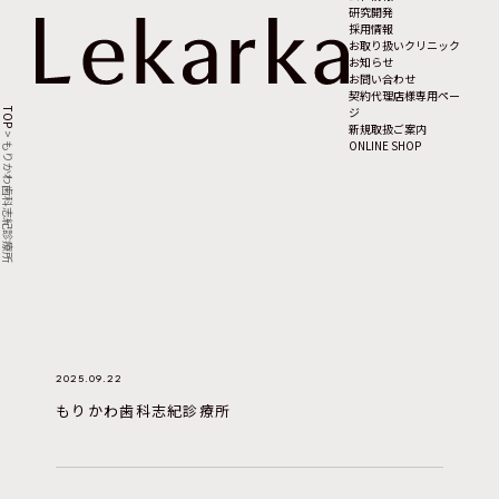
研究開発
採用情報
お取り扱いクリニック
お知らせ
お問い合わせ
契約代理店様専用ペー
ジ
TOP
新規取扱ご案内
>
ONLINE SHOP
もりかわ歯科志紀診療所
2025.09.22
もりかわ歯科志紀診療所