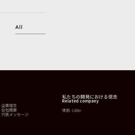
All
会社情報
私たちの開発における信念
Related company
企業理念
会社概要
律肌 -Likki-
代表メッセージ