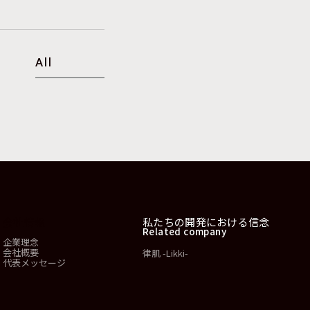
All
会社情報
私たちの開発における信念
Related company
企業理念
会社概要
律肌 -Likki-
代表メッセージ