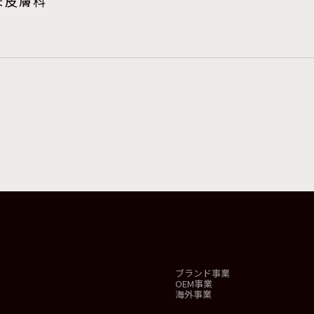
ま皮膚科
事業概要
ブランド事業
OEM事業
海外事業