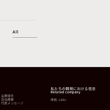
All
会社情報
私たちの開発における信念
Related company
企業理念
会社概要
律肌 -Likki-
代表メッセージ