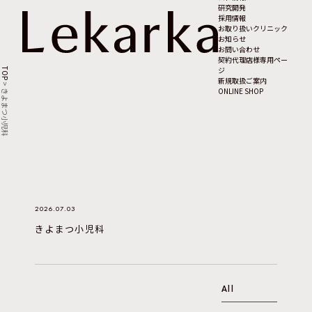
研究開発
採用情報
お取り扱いクリニック
お知らせ
お問い合わせ
契約代理店様専用ペー
ジ
TOP
新規取扱ご案内
>
ONLINE SHOP
きよまつ小児科
2026.07.03
きよまつ小児科
All