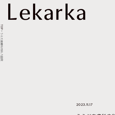
TOP
>
うえだ皮膚科内科 八田院
2023.11.17