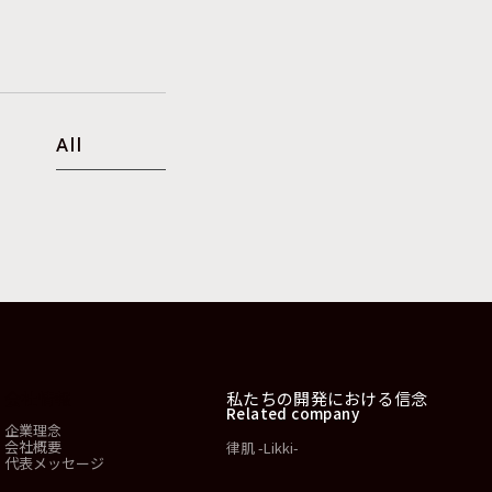
All
会社情報
私たちの開発における信念
Related company
企業理念
会社概要
律肌 -Likki-
代表メッセージ