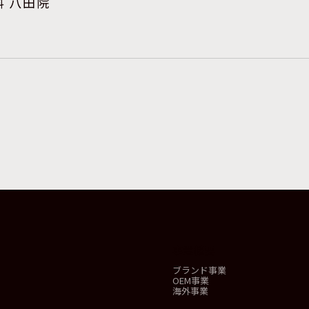
 八田院
事業概要
ブランド事業
OEM事業
海外事業