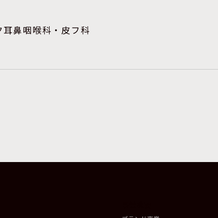
ク耳鼻咽喉科・皮フ科
事業概要