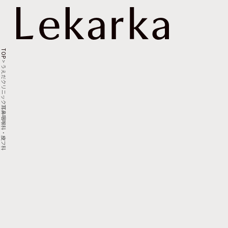
TOP
>
うえだクリニック耳鼻咽喉科・皮フ科