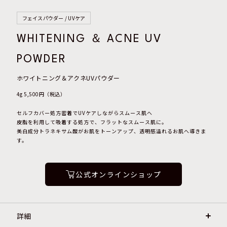
フェイスパウダー / UVケア
WHITENING ＆ ACNE UV
POWDER
ホワイトニング＆アクネUVパウダー
4g 5,500円（税込）
セルフカバー処方密着でUVケアしながらスムース肌へ
皮脂を利用して吸着する処方で、フラットなスムース肌に。
美白成分トラネキサム酸がお肌をトーンアップ、透明感溢れるお肌へ導きま
す。
公式オンラインショップ
詳細