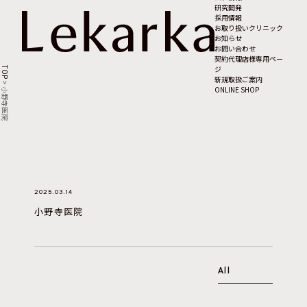
研究開発
採用情報
お取り扱いクリニック
お知らせ
お問い合わせ
契約代理店様専用ペー
ジ
TOP
新規取扱ご案内
>
ONLINE SHOP
小野寺医院
2025.03.14
小野寺医院
All