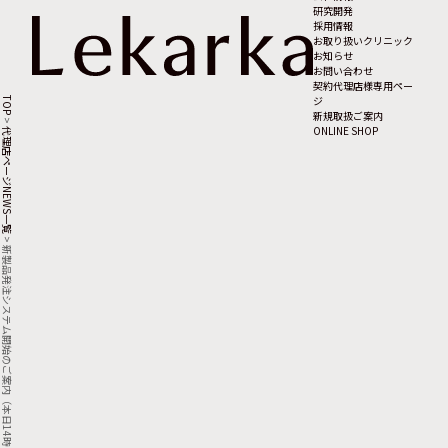
研究開発
採用情報
お取り扱いクリニック
お知らせ
お問い合わせ
契約代理店様専用ペー
ジ
TOP
新規取扱ご案内
>
ONLINE SHOP
代理店ページNEWS一覧
>
新製品発注システム開始のご案内（本日14時より）