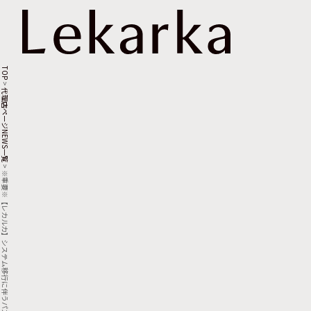
TOP
>
代理店ページNEWS一覧
>
※重要※【レカルカ】システム移行に伴うパスワード変更のお願い